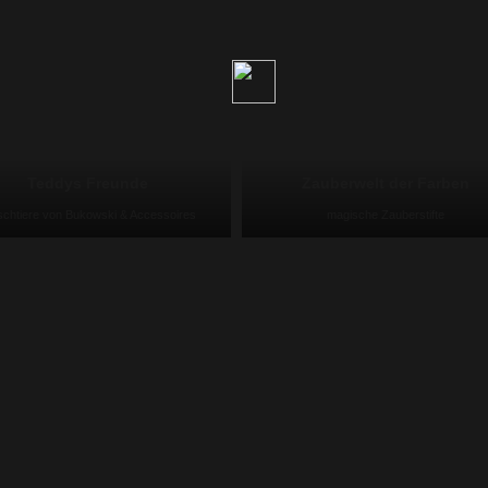
Teddys Freunde
Zauberwelt der Farben
schtiere von Bukowski & Accessoires
magische Zauberstifte