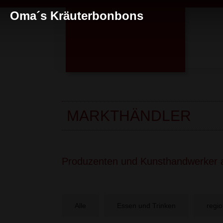
Oma´s Kräuterbonbons
MARKTHÄNDLER
Produzenten und Kunsthandwerker 
Alle
Essen und Trinken
regio