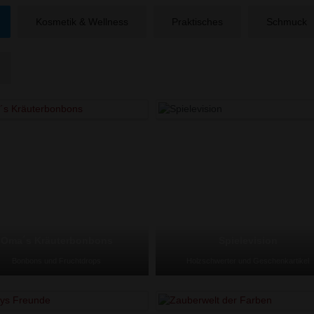
Kosmetik & Wellness
Praktisches
Schmuck
Oma´s Kräuterbonbons
Spielevision
Bonbons und Fruchtdrops
Holzschwerter und Geschenkartikel