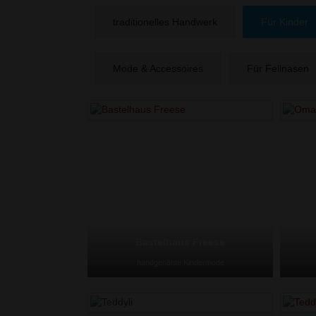
traditionelles Handwerk
Für Kinder
Mode & Accessoires
Für Fellnasen
Bastelhaus Freese
handgenähte Kindermode