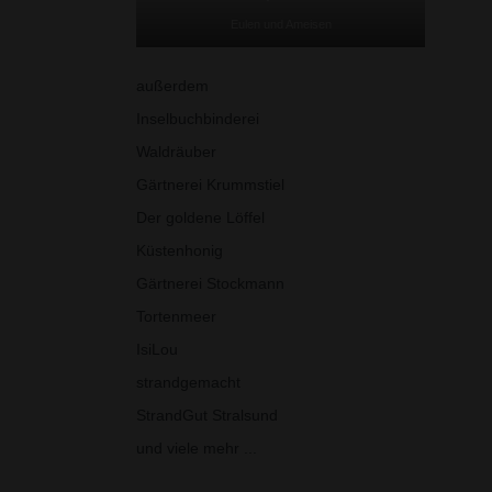
Eulen und Ameisen
außerdem
Inselbuchbinderei
Waldräuber
Gärtnerei Krummstiel
Der goldene Löffel
Küstenhonig
Gärtnerei Stockmann
Tortenmeer
IsiLou
strandgemacht
StrandGut Stralsund
und viele mehr ...