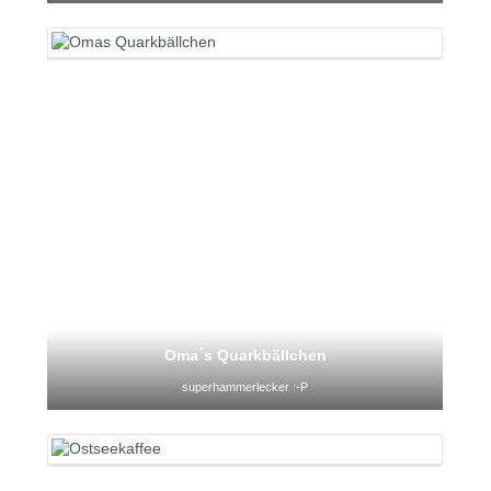
Oma´s Quarkbällchen
superhammerlecker :-P