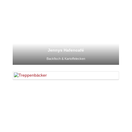
Jennys Hafencafé
Backfisch & Kartoffelecken