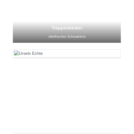
Treppenbäcker
ofenfrisches Schmalzbrot