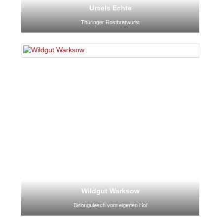
Ursels Echte
Thüringer Rostbratwurst
Wildgut Warksow
Bisongulasch vom eigenen Hof