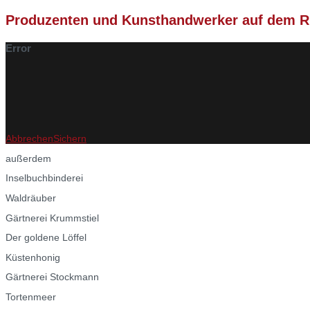
Produzenten und Kunsthandwerker auf dem R
Error
Abbrechen
Sichern
außerdem
Inselbuchbinderei
Waldräuber
Gärtnerei Krummstiel
Der goldene Löffel
Küstenhonig
Gärtnerei Stockmann
Tortenmeer