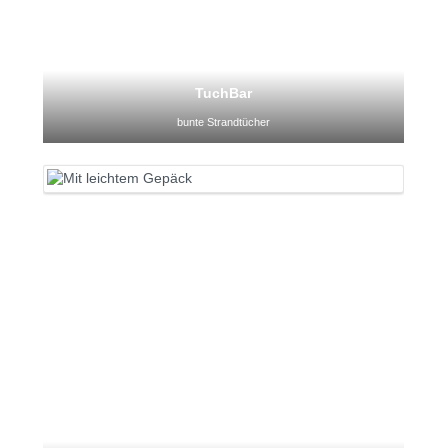
TuchBar
bunte Strandtücher