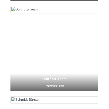
Duftholz-Team
Raumduftkugeln