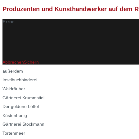
Produzenten und Kunsthandwerker auf dem R
Error
Abbrechen
Sichern
außerdem
Inselbuchbinderei
Waldräuber
Gärtnerei Krummstiel
Der goldene Löffel
Küstenhonig
Gärtnerei Stockmann
Tortenmeer