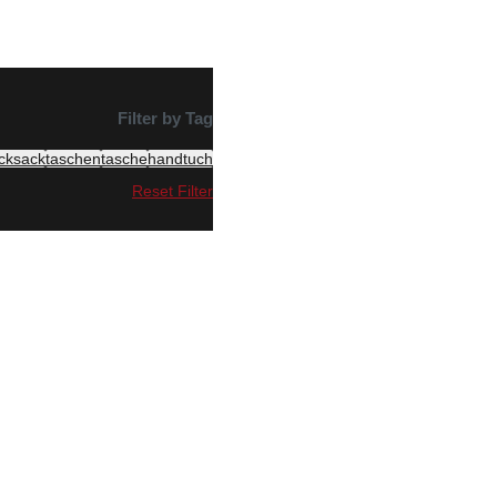
Filter by Tag
cksack
taschen
tasche
handtuch
Reset Filter